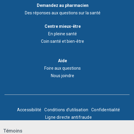
Demandez
Demandez au pharmacien
au
Des réponses aux questions sur la santé
pharmacien
Footer
Centre mieux-être
Wellness
En pleine santé
Centre
Coin santé et bien-être
Menu
Aide
Aide
Foire aux questions
Nous joindre
BOTTOM
Accessibilité
Conditions d’utilisation
Confidentialité
Ligne directe antifraude
FOOTER
© Express Scripts Canada, 2025. Tous droits réservés.
Témoins