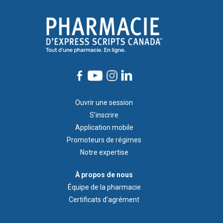
Footer
Ouvrir une session
1
S’inscrire
Application mobile
Promoteurs de régimes
Notre expertise
À
À propos de nous
propos
Équipe de la pharmacie
de
Certificats d’agrément
nous