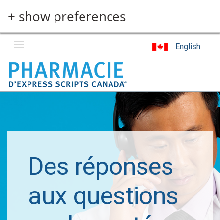
Skip
+ show preferences
to
main
content
English
Des réponses
aux questions