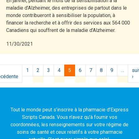
En janvier, pendant le mois de la sensibilisation à la
maladie d’Alzheimer, des entreprises de partout dans le
monde contribueront à sensibiliser la population, à
financer la recherche et à offrir des services aux 564 000
Canadiens qui souffrent de la maladie d’Alzheimer.
11/30/2021
Pagination
1
2
3
4
5
6
7
8
9
…
sui
écédente
Previous
›
Ne
page
pa
Tout le monde peut s’inscrire à la pharmacie d’Express
Scripts Canada. Vous n’avez qu’à fournir vos
coordonnées, les renseignements sur votre régime de
soins de santé et ceux relatifs à votre pharmacie