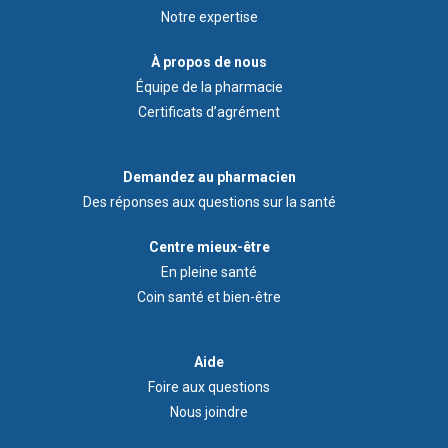
Notre expertise
À
À propos de nous
propos
Équipe de la pharmacie
de
Certificats d’agrément
nous
Demandez
Demandez au pharmacien
au
Des réponses aux questions sur la santé
pharmacien
Footer
Centre mieux-être
Wellness
En pleine santé
Centre
Coin santé et bien-être
Menu
Aide
Aide
Foire aux questions
Nous joindre