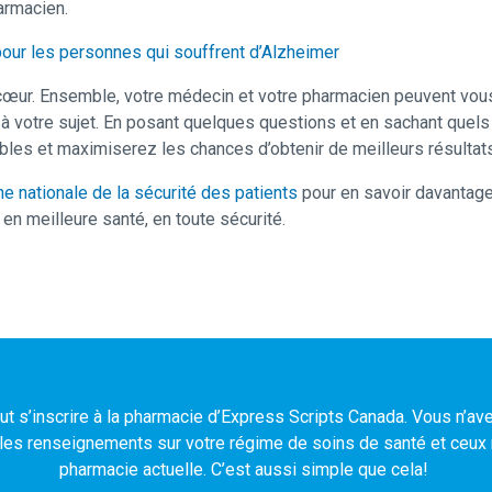
armacien.
our les personnes qui souffrent d’Alzheimer
cœur. Ensemble, votre médecin et votre pharmacien peuvent vous 
ut à votre sujet. En posant quelques questions et en sachant qu
les et maximiserez les chances d’obtenir de meilleurs résultats 
e nationale de la sécurité des patients
pour en savoir davantage 
 en meilleure santé, en toute sécurité.
t s’inscrire à la pharmacie d’Express Scripts Canada. Vous n’ave
es renseignements sur votre régime de soins de santé et ceux r
pharmacie actuelle. C’est aussi simple que cela!