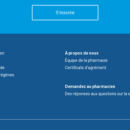
S’inscrire
À
ion
À propos de nous
propos
Équipe de la pharmacie
de
ile
Certificats d’agrément
nous
régimes
Demandez
Demandez au pharmacien
au
Des réponses aux questions sur la 
pharmacien