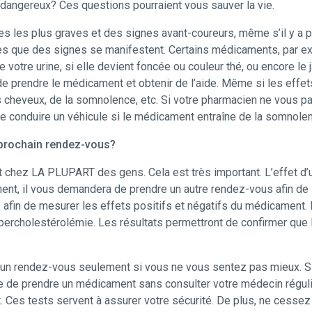
 dangereux? Ces questions pourraient vous sauver la vie.
s les plus graves et des signes avant-coureurs, même s’il y a p
 que des signes se manifestent. Certains médicaments, par exe
de votre urine, si elle devient foncée ou couleur thé, ou encore 
prendre le médicament et obtenir de l’aide. Même si les effets 
 cheveux, de la somnolence, etc. Si votre pharmacien ne vous p
je conduire un véhicule si le médicament entraîne de la somnole
n prochain rendez-vous?
chez LA PLUPART des gens. Cela est très important. L’effet d’u
ent, il vous demandera de prendre un autre rendez-vous afin de 
e afin de mesurer les effets positifs et négatifs du médicament.
hypercholestérolémie. Les résultats permettront de confirmer que 
n rendez-vous seulement si vous ne vous sentez pas mieux. Si
ise de prendre un médicament sans consulter votre médecin régul
es tests servent à assurer votre sécurité. De plus, ne cessez