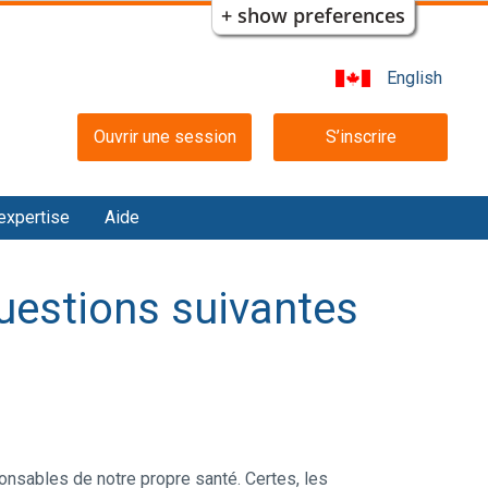
+ show preferences
English
Main
Ouvrir une session
S’inscrire
navigation
expertise
Aide
questions suivantes
sables de notre propre santé. Certes, les