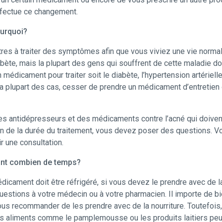
ffectue ce changement.
ourquoi?
es à traiter des symptômes afin que vous viviez une vie normale.
te, mais la plupart des gens qui souffrent de cette maladie doive
 médicament pour traiter soit le diabète, l’hypertension artérielle
la plupart des cas, cesser de prendre un médicament d’entretien 
 antidépresseurs et des médicaments contre l’acné qui doivent ê
tain de la durée du traitement, vous devez poser des questions. V
ir une consultation.
ant combien de temps?
dicament doit être réfrigéré, si vous devez le prendre avec de la
questions à votre médecin ou à votre pharmacien. Il importe de
s recommander de les prendre avec de la nourriture. Toutefois, 
tains aliments comme le pamplemousse ou les produits laitiers peu