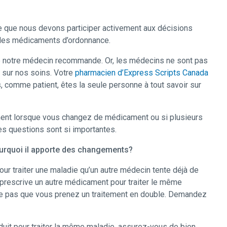
elle que nous devons participer activement aux décisions
é des médicaments d’ordonnance.
ue notre médecin recommande. Or, les médecins ne sont pas
 sur nos soins. Votre
pharmacien d’Express Scripts Canada
, comme patient, êtes la seule personne à tout savoir sur
ement lorsque vous changez de médicament ou si plusieurs
s questions sont si importantes.
ourquoi il apporte des changements?
ur traiter une maladie qu’un autre médecin tente déjà de
us prescrive un autre médicament pour traiter le même
e pas que vous prenez un traitement en double. Demandez
duit pour traiter la même maladie, assurez-vous de bien