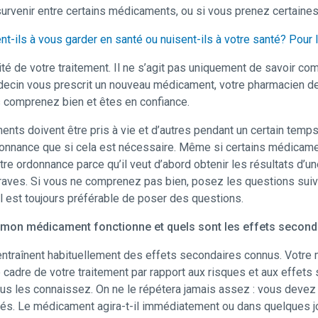
survenir entre certains médicaments, ou si vous prenez certaines
-ils à vous garder en santé ou nuisent-ils à votre santé? Pour l
ité de votre traitement. Il ne s’agit pas uniquement de savoir 
cin vous prescrit un nouveau médicament, votre pharmacien dev
 comprenez bien et êtes en confiance.
ments doivent être pris à vie et d’autres pendant un certain temp
onnance que si cela est nécessaire. Même si certains médicament
re ordonnance parce qu’il veut d’abord obtenir les résultats d’u
raves. Si vous ne comprenez pas bien, posez les questions suivan
Il est toujours préférable de poser des questions.
i mon médicament fonctionne et quels sont les effets seconda
ntraînent habituellement des effets secondaires connus. Votre 
cadre de votre traitement par rapport aux risques et aux effets
s les connaissez. On ne le répétera jamais assez : vous devez
ués. Le médicament agira-t-il immédiatement ou dans quelques j