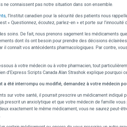
ils ne connaissent pas notre situation dans son ensemble.
nts
, l’Institut canadien pour la sécurité des patients nous rapp
 est « Questionnez, écoutez, parlez-en » et porte sur l’innocuit
n des soins. De fait, nous prenons sagement les médicaments q
nements dont ils ont besoin pour prendre des décisions éclairées
car il connaît vos antécédents pharmacologiques. Par contre, vous
essous à votre médecin ou à votre pharmacien, tout particulièr
n d’Express Scripts Canada Alan Strashok explique pourquoi ce
ment a été interrompu ou modifié, demandez à votre médecin p
 sur votre santé, il pourrait prescrire un médicament indiqué po
 déjà prescrit un anxiolytique et que votre médecin de famille vo
 deux exactement le même médicament, vous ne saurez peut-êtr
.
’un certain médicament ou encore de vous prescrire un autre pro