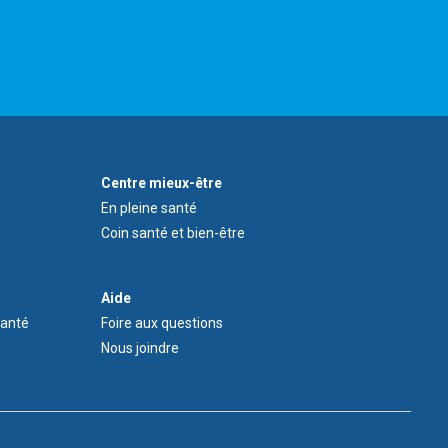
Footer
Centre mieux-être
Wellness
En pleine santé
Centre
Coin santé et bien-être
Menu
Aide
Aide
santé
Foire aux questions
Nous joindre