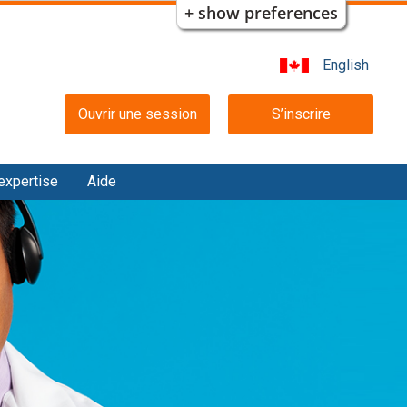
+ show preferences
English
Main
Ouvrir une session
S’inscrire
navigation
expertise
Aide