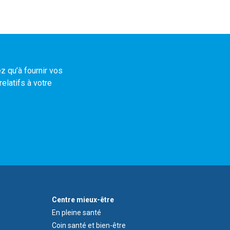
z qu’à fournir vos
elatifs à votre
Footer
Centre mieux-être
Wellness
En pleine santé
Centre
Coin santé et bien-être
Menu