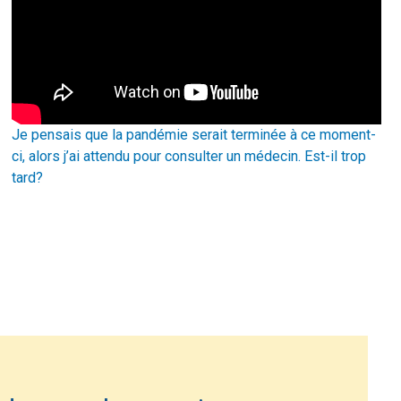
Je pensais que la pandémie serait terminée à ce moment-
ci, alors j’ai attendu pour consulter un médecin. Est-il trop
tard?