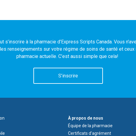
t s’inscrire à la pharmacie d’Express Scripts Canada. Vous n’ave
es renseignements sur votre régime de soins de santé et ceux r
pharmacie actuelle. C’est aussi simple que cela!
S’inscrire
À
ion
À propos de nous
propos
Équipe de la pharmacie
de
ile
Certificats d’agrément
nous