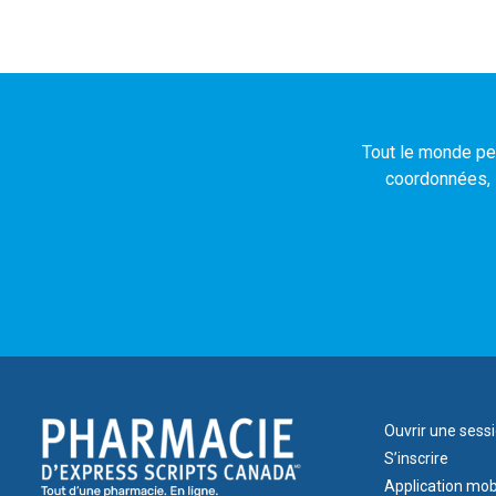
Tout le monde peu
coordonnées, l
Footer
Ouvrir une sess
1
S’inscrire
Application mob