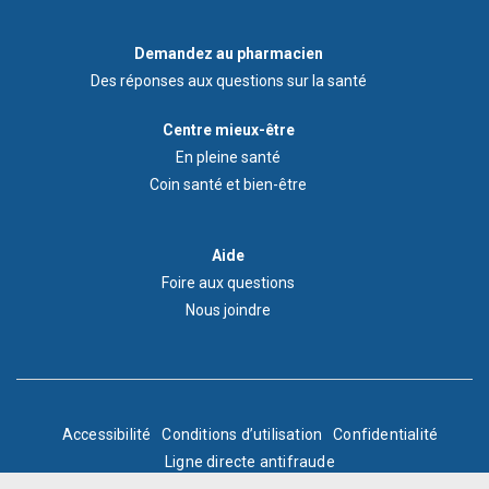
Demandez
Demandez au pharmacien
au
Des réponses aux questions sur la santé
pharmacien
Footer
Centre mieux-être
Wellness
En pleine santé
Centre
Coin santé et bien-être
Menu
Aide
Aide
Foire aux questions
Nous joindre
BOTTOM
Accessibilité
Conditions d’utilisation
Confidentialité
Ligne directe antifraude
FOOTER