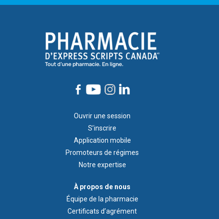
Footer
Ouvrir une session
1
S’inscrire
Application mobile
Promoteurs de régimes
Notre expertise
À
À propos de nous
propos
Équipe de la pharmacie
de
Certificats d’agrément
nous