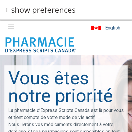
Skip
+ show preferences
to
main
content
English
Vous êtes
notre priorité
La pharmacie d’Express Scripts Canada est là pour vous
et tient compte de votre mode de vie actif.
Nous livrons vos médicaments directement à votre
domicile, et nos pharmaciens sont disponibles en tout