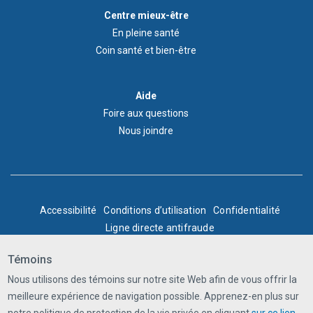
Footer
Centre mieux-être
Wellness
En pleine santé
Centre
Coin santé et bien-être
Menu
Aide
Aide
Foire aux questions
Nous joindre
BOTTOM
Accessibilité
Conditions d’utilisation
Confidentialité
Ligne directe antifraude
FOOTER
© Express Scripts Canada, 2025. Tous droits réservés.
Témoins
Nous utilisons des témoins sur notre site Web afin de vous offrir la
meilleure expérience de navigation possible. Apprenez-en plus sur