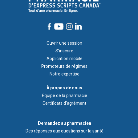
Footer
Ouvrir une session
1
S’inscrire
Application mobile
Promoteurs de régimes
Notre expertise
À
À propos de nous
propos
Équipe de la pharmacie
de
Certificats d’agrément
nous
Demandez
Demandez au pharmacien
au
Des réponses aux questions sur la santé
pharmacien