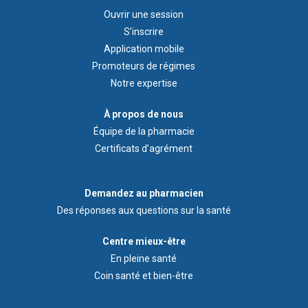
Footer
Ouvrir une session
1
S’inscrire
Application mobile
Promoteurs de régimes
Notre expertise
À
À propos de nous
propos
Équipe de la pharmacie
de
Certificats d’agrément
nous
Demandez
Demandez au pharmacien
au
Des réponses aux questions sur la santé
pharmacien
Footer
Centre mieux-être
Wellness
En pleine santé
Centre
Coin santé et bien-être
Menu