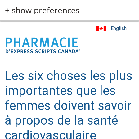
Skip
+ show preferences
to
main
content
English
Les six choses les plus
importantes que les
femmes doivent savoir
à propos de la santé
cardiovasculaire